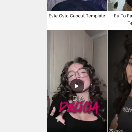
Este Osto Capcut Template
Eu To F
T