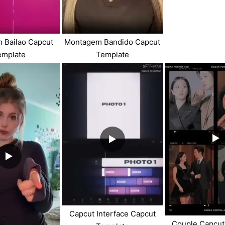
 Bailao Capcut
Montagem Bandido Capcut
emplate
Template
Capcut Interface Capcut
Couple Capcut