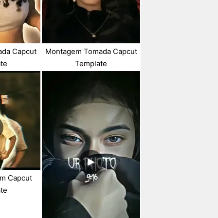
da Capcut
Montagem Tomada Capcut
te
Template
m Capcut
te